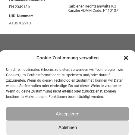
Karbiener Rechtsanwalts KG
FN 234913 k
Kanzlei ADVM Code: P410137
UID-Nummer:
ATU57029101
Cookie-Zustimmung verwalten
Um dir ein optimales Erlebnis zu bieten, verwenden wir Technologien wie
Marktplatz 7
Cookies, um Geräteinformationen zu speichern und/oder darauf
4650 Lambach
zuzugreifen. Wenn du diesen Technologien zustimmst, können wir Daten
wie das Surfverhalten oder eindeutige IDs auf dieser Website verarbeiten.
Telefon:
07245 20480
Wenn du deine Zustimmung nicht erteilst oder zurückziehst, können
Fax:
07245 20480-44
bestimmte Merkmale und Funktionen beeinträchtigt werden.
E-Mail:
office@karbiener.com
Impressum
Akzeptieren
Kontakt
Datenschutz
Ablehnen